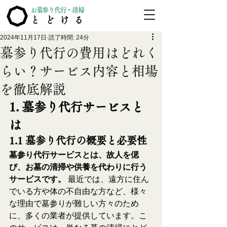
お墓参り代行・清掃
とどける
2024年11月17日
読了時間: 24分
墓参り代行の費用はどれく
らい？サービス内容と相場
を徹底解説
1. 墓参り代行サービスと
は
1.1 墓参り代行の概要と必要性
墓参り代行サービスとは、故人を偲
び、お墓の清掃や供養を代わりに行う
サービスです。
 最近では、遠方に住ん
でいる方や体の不自由な方など、様々
な理由で墓参りが難しい方々のため
に、多くの業者が提供しています。こ